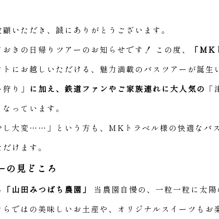
愛顧いただき、誠にありがとうございます。
ておきの日帰りツアーのお知らせです！ この度、
「MK
クトにお越しいただける、魅力満載のバスツアーが誕生
ー狩り」
に加え、鉄道ファンやご家族連れに大人気の
「
となっています。
少し大変……」という方も、MKトラベル様の快適なバ
ただけます。
ーの見どころ
る「山田みつばち農園」
当農園自慢の、一粒一粒に太陽
ならではの美味しいお土産や、オリジナルスイーツもお